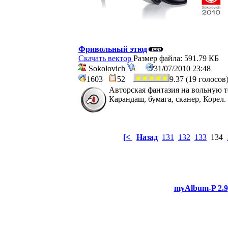
Фривольный этюд
Скачать вектор
Размер файла: 591.79 КБ
Sokolovich
31/07/2010 23:48
1603
52
9.37 (19 голосов
Авторская фантазия на вольную 
Карандаш, бумага, сканер, Корел.
[<
Назад
131
132
133
134
myAlbum-P 2.9