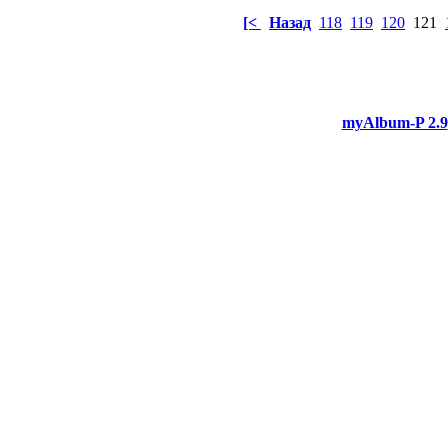
[<
Назад
118
119
120
121
myAlbum-P 2.9