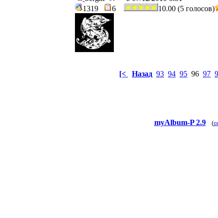
1319
6
10.00 (5 голосов)
[<
Назад
93
94
95
96
97
myAlbum-P 2.9
(
o