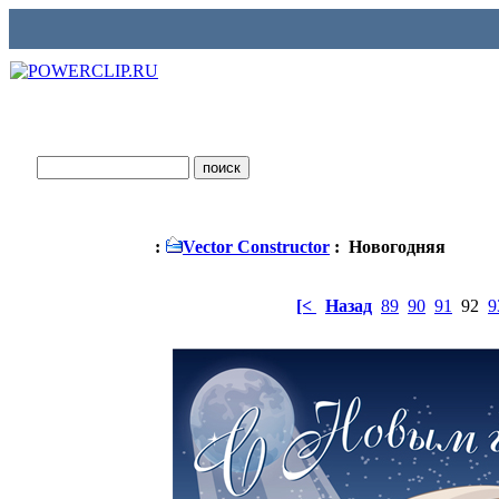
:
Vector Constructor
: Новогодняя
[<
Назад
89
90
91
92
9