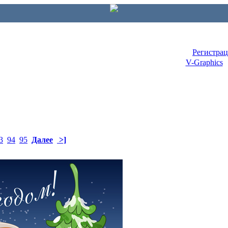
Регистра
V-Graphics
3
94
95
Далее
>]