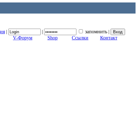
ция
|
|
запомнить
|
V-Форум
Shop
Ссылки
Контакт