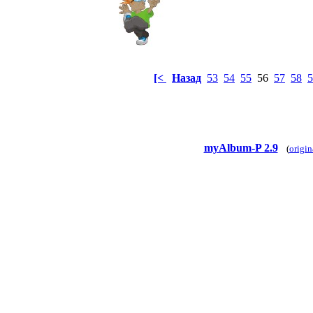
[<
Назад
53
54
55
56
57
58
5
myAlbum-P 2.9
(
origin