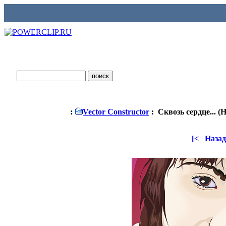
:
Vector Constructor
: Сквозь сердце... (
[<
Назад