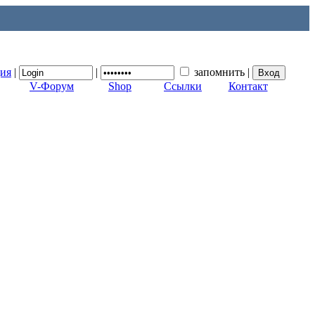
ция
|
|
запомнить
|
V-Форум
Shop
Ссылки
Контакт