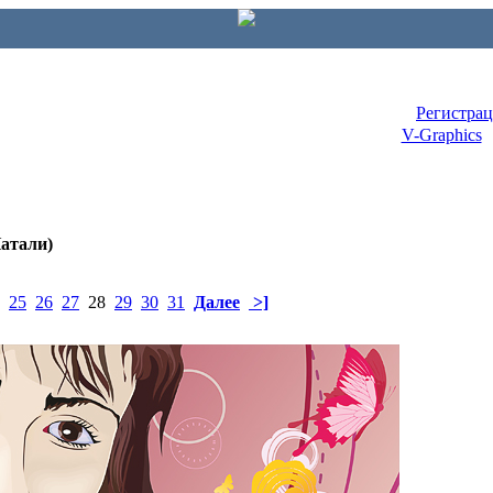
Регистра
V-Graphics
Натали)
25
26
27
28
29
30
31
Далее
>]