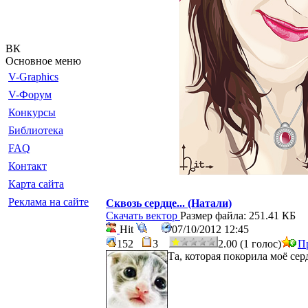
ВК
Основное меню
V-Graphics
V-Форум
Конкурсы
Библиотека
FAQ
Контакт
Карта сайта
Реклама на сайте
Сквозь сердце... (Натали)
Скачать вектор
Размер файла: 251.41 КБ
Hit
07/10/2012 12:45
152
3
2.00 (1 голос)
П
Та, которая покорила моё сер