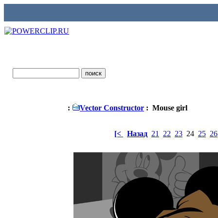
:
Vector Constructor
: Mouse girl
[<
Назад
21
22
23
24
25
26