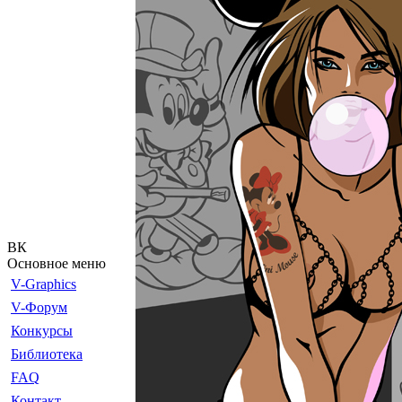
ВК
Основное меню
V-Graphics
V-Форум
Конкурсы
Библиотека
FAQ
Контакт