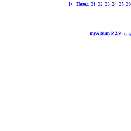
[<
Назад
21
22
23
24
25
26
myAlbum-P 2.9
(
ori