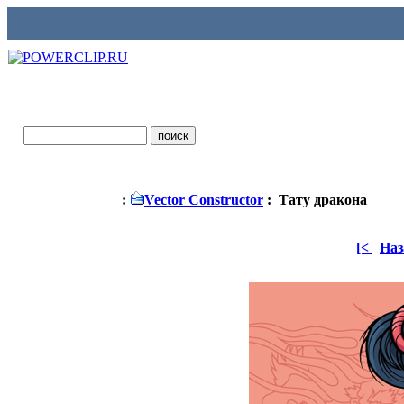
:
Vector Constructor
: Тату дракона
[<
Наз