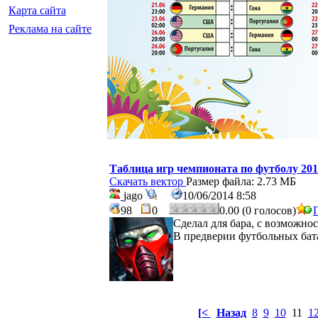
Карта сайта
Реклама на сайте
Таблица игр чемпионата по футболу 20
Скачать вектор
Размер файла: 2.73 МБ
jago
10/06/2014 8:58
98
0
0.00 (0 голосов)
Сделал для бара, с возможно
В предверии футбольных бат
[<
Назад
8
9
10
11
1