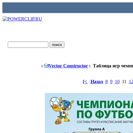
:
Vector Constructor
: Таблица игр чемпи
[<
Назад
8
9
10
11
1