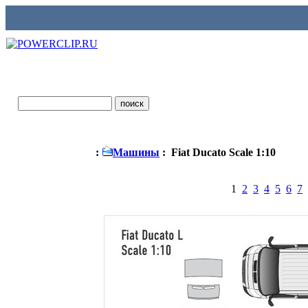
:
Машины
: Fiat Ducato Scale 1:10
1
2
3
4
5
6
7