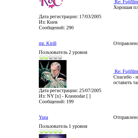
Re: Fujifilm
Хорошая пл
Дата регистрации:
17/03/2005
Из:
Киев
Сообщений:
290
mr. Kirill
Отправлено
Пользователь 2 уровня
Re: Fujifilm
Спасибо - н
оставить та
Дата регистрации:
25/07/2005
Из:
NY [x] - Krasnodar [ ]
Сообщений:
199
Yura
Отправлено
Пользователь 1 уровня