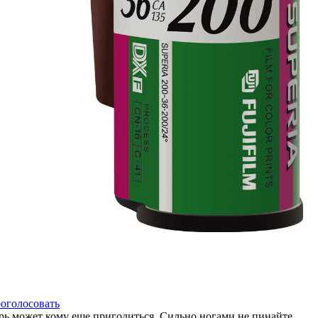
оголосовать
рь может кому еще пригодиться. Сильно ногами не пинайте.