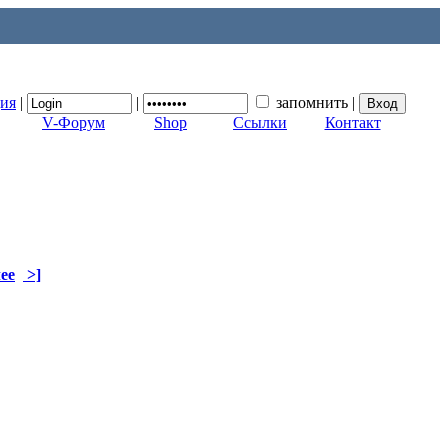
ция
|
|
запомнить
|
V-Форум
Shop
Ссылки
Контакт
ее
>]