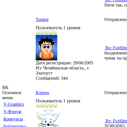
Ниче так, с
Tuning
Отправлено
Пользователь 1 уровня
Re: Fujifilm
болдююююю
чувак ты 
Дата регистрации:
29/06/2005
Из:
Челябинская область., г.
Златоуст
Сообщений:
344
ВК
Основное
Ksenos
Отправлено
меню
Пользователь 1 уровня
V-Graphics
V-Форум
Конкурсы
Re: Fujifilm
ХОРОШО
Библиотека