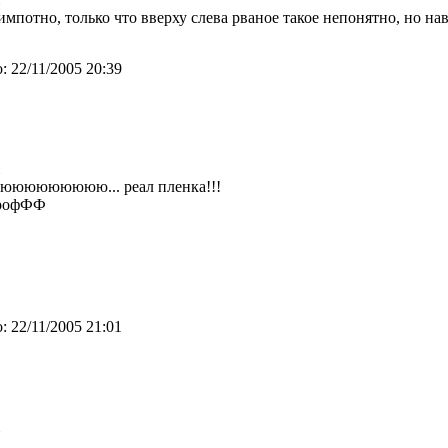
импотно, только что вверху слева рваное такое непонятно, но на
:
22/11/2005 20:39
юююююююю... реал пленка!!!
профФФ
:
22/11/2005 21:01