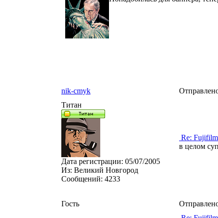
nik-cmyk
Отправлено
Титан
Re: Fujifilm
в целом суп
Дата регистрации:
05/07/2005
Из:
Великий Новгород
Сообщений:
4233
Гость
Отправлено
Re: Fujifilm