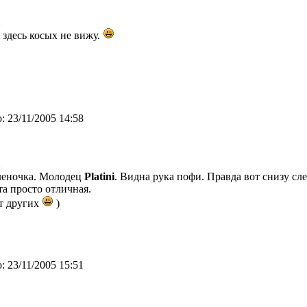
 здесь косых не вижу.
:
23/11/2005 14:58
леночка. Молодец
Platini
. Видна рука пофи. Правда вот снизу сл
та просто отличная.
т других
)
:
23/11/2005 15:51