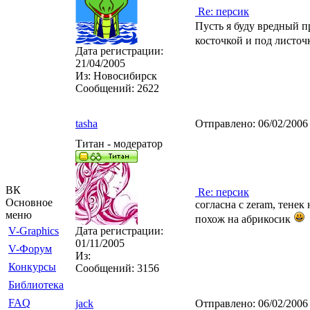
Re: персик
Пусть я буду вредный п
косточкой и под листочк
Дата регистрации:
21/04/2005
Из:
Новосибирск
Сообщений:
2622
tasha
Отправлено:
06/02/2006
Титан - модератор
ВК
Re: персик
Основное
согласна с zeram, тенек 
меню
похож на абрикосик
V-Graphics
Дата регистрации:
01/11/2005
V-Форум
Из:
Конкурсы
Сообщений:
3156
Библиотека
FAQ
jack
Отправлено:
06/02/2006