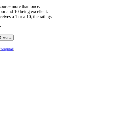
esource more than once.
poor and 10 being excellent.
ceives a 1 or a 10, the ratings
e.
(
original
)