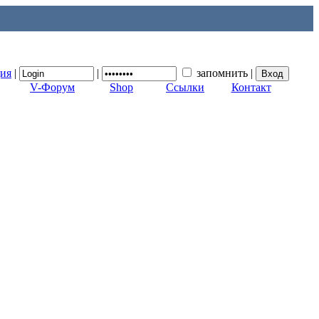
ция
|
|
запомнить
|
V-Форум
Shop
Ссылки
Контакт