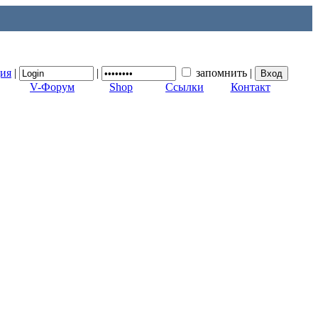
ция
|
|
запомнить
|
V-Форум
Shop
Ссылки
Контакт