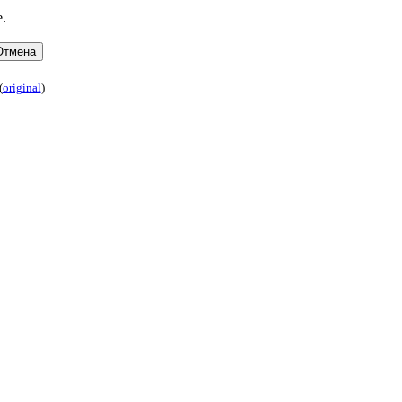
e.
(
original
)