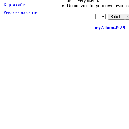
aren't very useful.
Карта сайта
Do not vote for your own resourc
Реклама на сайте
myAlbum-P 2.9