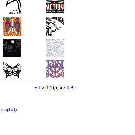
«
1
2
3
4
(5)
6
7
8
9
»
(
original
)