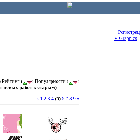
Регистра
V-Graphics
) Рейтинг (
) Популярности (
)
от новых работ к старым)
«
1
2
3
4
(5)
6
7
8
9
»