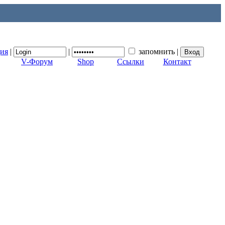
ция
|
|
запомнить
|
V-Форум
Shop
Ссылки
Контакт