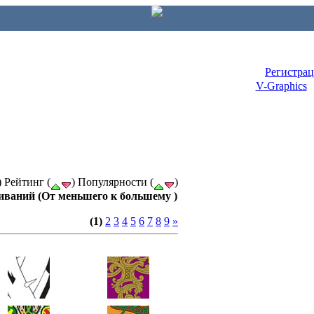
Регистра
V-Graphics
) Рейтинг (
) Популярности (
)
иваний (От меньшего к большему )
(1)
2
3
4
5
6
7
8
9
»