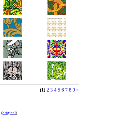
(1)
2
3
4
5
6
7
8
9
»
(
original
)