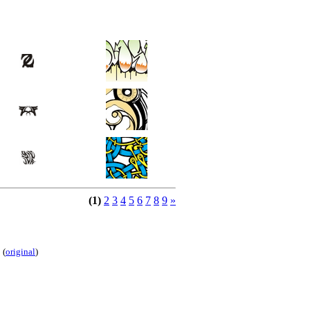
(1)
2
3
4
5
6
7
8
9
»
(
original
)