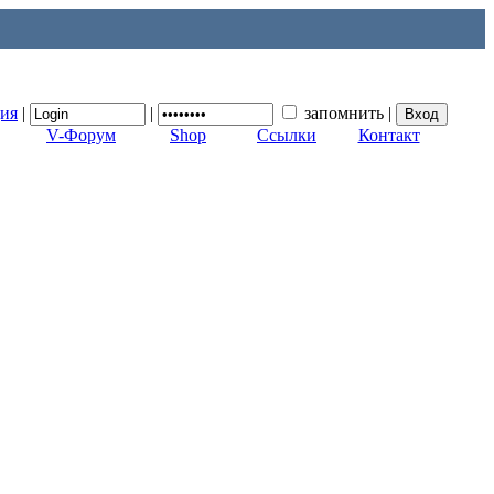
ция
|
|
запомнить
|
V-Форум
Shop
Ссылки
Контакт