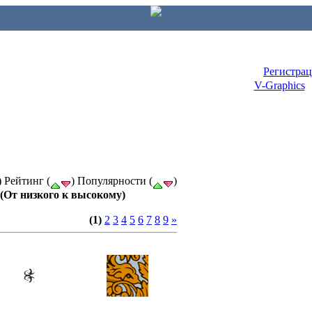
Регистра
V-Graphics
) Рейтинг (
) Популярности (
)
(От низкого к высокому)
(1)
2
3
4
5
6
7
8
9
»