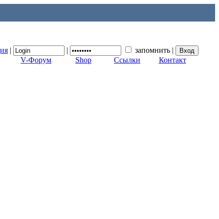
ция
|
|
запомнить
|
V-Форум
Shop
Ссылки
Контакт