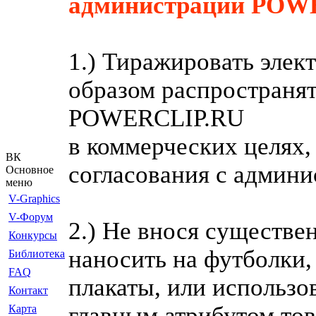
администрации POWE
1.) Тиражировать эле
образом распространят
POWERCLIP.RU
в коммерческих целях,
ВК
согласования с админи
Основное
меню
V-Graphics
V-Форум
2.) Не внося существе
Конкурсы
наносить на футболки
Библиотека
FAQ
плакаты, или использо
Контакт
главным атрибутом тов
Карта