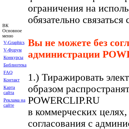
ограничения на испол
обязательно связаться 
ВК
Основное
меню
Вы не можете без сог
V-Graphics
V-Форум
администрации POWE
Конкурсы
Библиотека
FAQ
1.) Тиражировать эле
Контакт
образом распространят
Карта
сайта
POWERCLIP.RU
Реклама на
сайте
в коммерческих целях,
согласования с админи