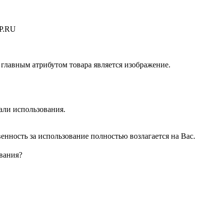
IP.RU
 главным атрибутом товара является изображение.
али использования.
нность за использование полностью возлагается на Вас.
вания?