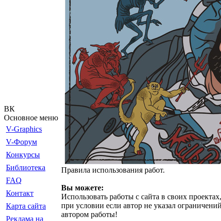
ВК
Основное меню
V-Graphics
V-Форум
Конкурсы
Библиотека
Правила использования работ.
FAQ
Вы можете:
Контакт
Использовать работы с сайта в своих проектах
при условии если автор не указал ограничений
Карта сайта
автором работы!
Реклама на