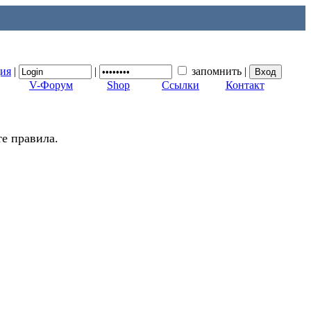
ция
|
|
запомнить
|
V-Форум
Shop
Ссылки
Контакт
е правила.