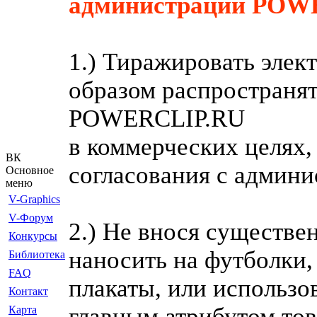
администрации POWE
1.) Тиражировать эле
образом распространят
POWERCLIP.RU
в коммерческих целях,
ВК
согласования с админи
Основное
меню
V-Graphics
V-Форум
2.) Не внося существе
Конкурсы
наносить на футболки
Библиотека
FAQ
плакаты, или использо
Контакт
главным атрибутом тов
Карта