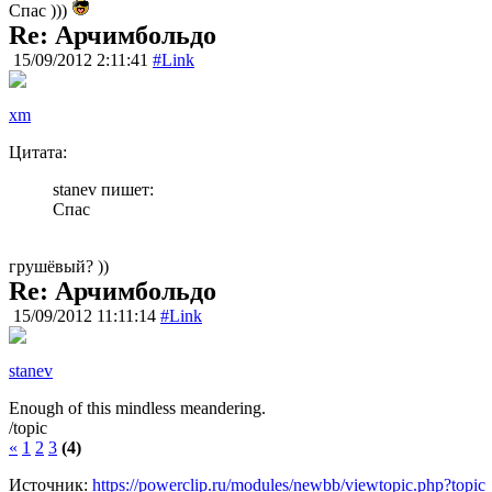
Спас )))
Re: Арчимбольдо
15/09/2012 2:11:41
#Link
xm
Цитата:
stanev пишет:
Спас
грушёвый? ))
Re: Арчимбольдо
15/09/2012 11:11:14
#Link
stanev
Enough of this mindless meandering.
/topic
«
1
2
3
(4)
Источник:
https://powerclip.ru/modules/newbb/viewtopic.php?topi