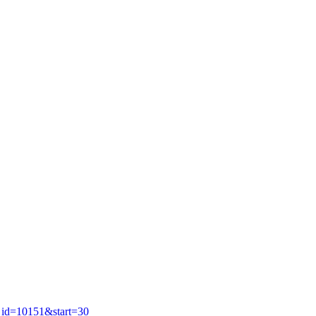
c_id=10151&start=30