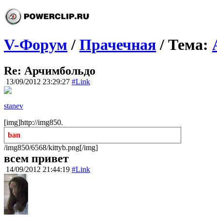
V-Форум
/
Прачечная
/ Тема:
Re: Арчимбольдо
13/09/2012 23:29:27
#Link
stanev
[img]http://img850.
ban
/img850/6568/kittyb.png[/img]
всем привет
14/09/2012 21:44:19
#Link