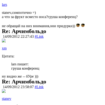
lars
stanev,симпотично =)
а что за фрукт всместо носа?груша конференц?
не обращай на них внимания,они придурки))
Re: Арчимбольдо
14/09/2012 22:27:43
#Link
xm
Цитата:
lars пишет:
груша конференц
ну видно же -- бУре )))
Re: Арчимбольдо
14/09/2012 23:58:07
#Link
stanev