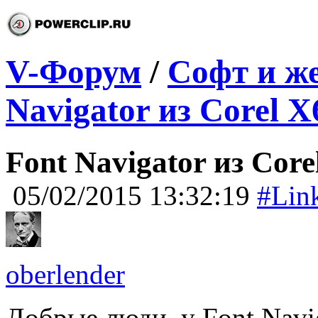
V-Форум
/
Софт и ж
Navigator из Corel X6
Font Navigator из Corel
05/02/2015 13:32:19
#Lin
oberlender
Добрые люди, у Font Navig