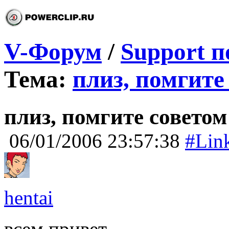
V-Форум
/
Support п
Тема:
плиз, помгите
плиз, помгите советом
06/01/2006 23:57:38
#Lin
hentai
всем привет.