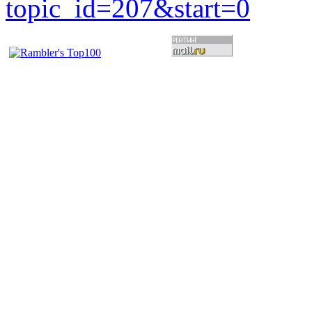
topic_id=207&start=0