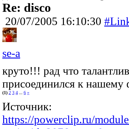
Re: disco
20/07/2005 16:10:30
#Lin
se-a
круто!!! рад что талантл
присоединился к нашему
(1)
2
3
4
...
6
»
Источник:
https://powerclip.ru/modul