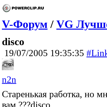
V-Форум
/
VG Лучш
disco
19/07/2005 19:35:35
#Lin
n2n
Старенькая работка, но мн
вам ???disco