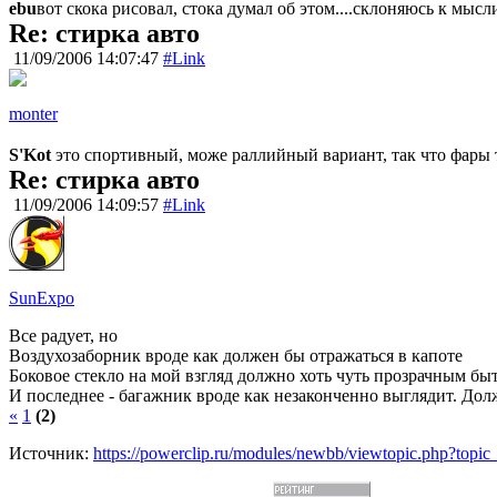
ebu
вот скока рисовал, стока думал об этом....склоняюсь к мысли
Re: стирка авто
11/09/2006 14:07:47
#Link
monter
S'Kot
это спортивный, може раллийный вариант, так что фары 
Re: стирка авто
11/09/2006 14:09:57
#Link
SunExpo
Все радует, но
Воздухозаборник вроде как должен бы отражаться в капоте
Боковое стекло на мой взгляд должно хоть чуть прозрачным бы
И последнее - багажник вроде как незаконченно выглядит. Долж
«
1
(2)
Источник:
https://powerclip.ru/modules/newbb/viewtopic.php?topi