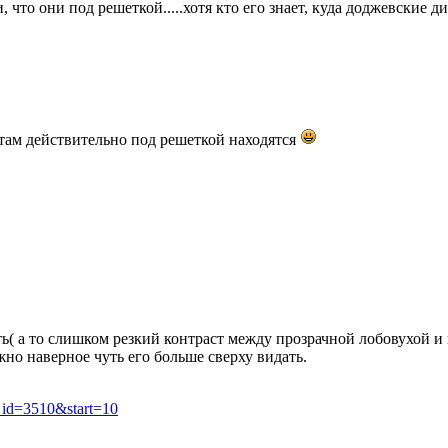
, что они под решеткой.....хотя кто его знает, куда доджевские д
там действительно под решеткой находятся
ть( а то слишком резкий контраст между прозрачной лобовухой 
но наверное чуть его больше сверху видать.
c_id=3510&start=10