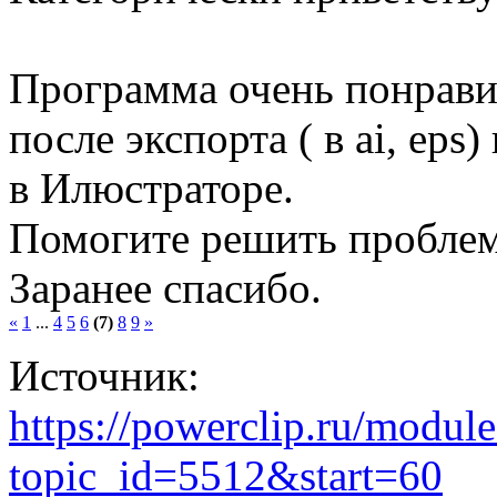
Программа очень понравил
после экспорта ( в ai, eps
в Илюстраторе.
Помогите решить проблему
Заранее спасибо.
«
1
...
4
5
6
(7)
8
9
»
Источник:
https://powerclip.ru/modul
topic_id=5512&start=60