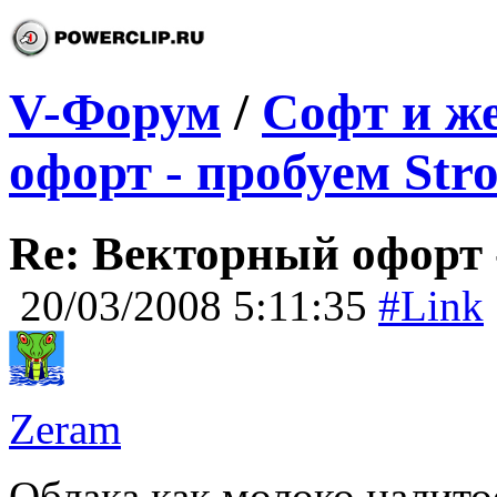
V-Форум
/
Софт и ж
офорт - пробуем Str
Re: Векторный офорт -
20/03/2008 5:11:35
#Link
Zeram
Облака как молоко налит