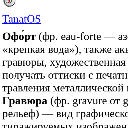
TanatOS
Офо́рт
(фр. eau-forte — а
«крепкая вода»), также а
гравюры, художественная
получать оттиски с печат
травления металлической 
Гравюра
(фр. gravure от 
рельеф) — вид графическо
тиражируемых изображени