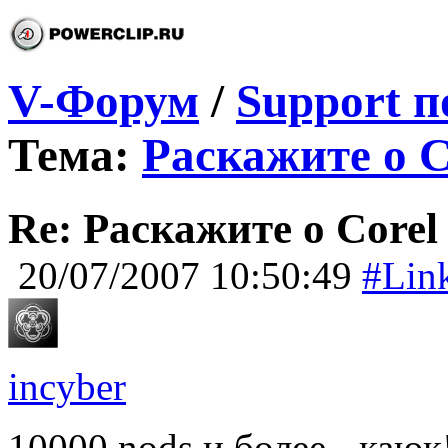
V-Форум
/
Support п
Тема:
Раскажите о C
Re: Раскажите о Corel
20/07/2007 10:50:49
#Lin
incyber
10000 nods и более - каюк