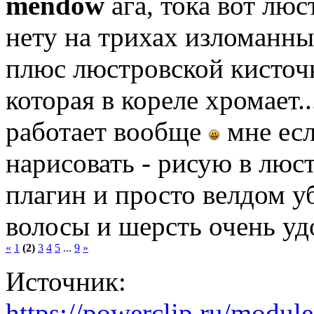
mendow
ага, тока вот люс
нету на трихах изломанн
плюс люстровской кисточк
которая в кореле хромает.
работает вообще
мне есл
нарисовать - рисую в люст
плагин и просто велдом у
волосы и шерсть очень уд
«
1
(2)
3
4
5
...
9
»
Источник:
https://powerclip.ru/modul