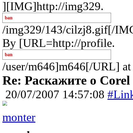
][IMG]http://img329.
ban
/img329/143/cilzj8.gif[/I
By [URL=http://profile.
ban
/user/m646]m646[/URL] at
Re: Раскажите о Corel
20/07/2007 14:57:08
#Lin
monter