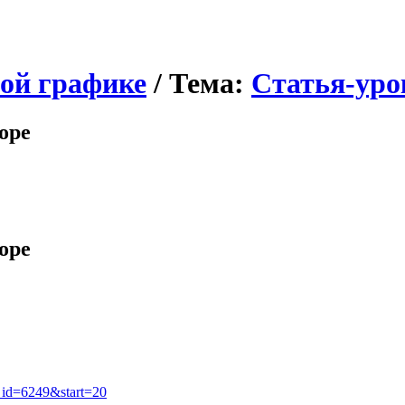
ной графике
/ Тема:
Статья-уро
оре
оре
c_id=6249&start=20