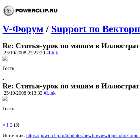
V-Форум
/
Support по Вектор
Re: Статья-урок по мэшам в Иллюстрат
23/10/2008 22:27:29
#Link
Гость
-
Re: Статья-урок по мэшам в Иллюстрат
25/10/2008 0:13:33
#Link
Гость
-
«
1
2
(3)
Источник:
https://powerclip.ru/modules/newbb/viewtopic.php?topi