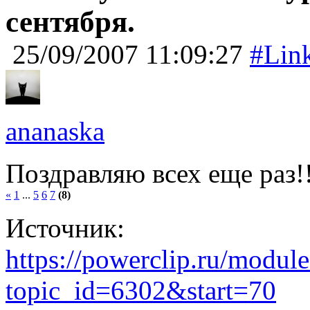
сентября.
25/09/2007 11:09:27
#Lin
ananaska
Поздравляю всех еще раз!
«
1
...
5
6
7
(8)
Источник:
https://powerclip.ru/modul
topic_id=6302&start=70