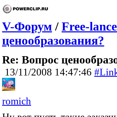
V-Форум
/
Free-lance
ценообразования?
Re: Вопрос ценообраз
13/11/2008 14:47:46
#Lin
romich
Ну вот пусть такие заказч