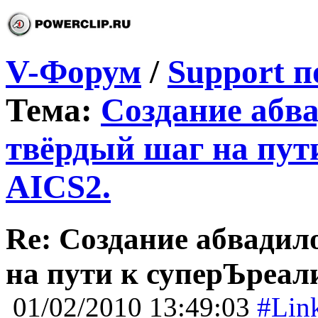
V-Форум
/
Support п
Тема:
Создание абва
твёрдый шаг на пут
AICS2.
Re: Создание абвадил
на пути к суперЪреал
01/02/2010 13:49:03
#Lin