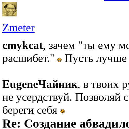
Zmeter
cmykcat
, зачем "ты ему 
расшибет."
Пусть лучше 
EugeneЧайник
, в твоих 
не усердствуй. Позволяй се
береги себя
Re: Создание абвадил