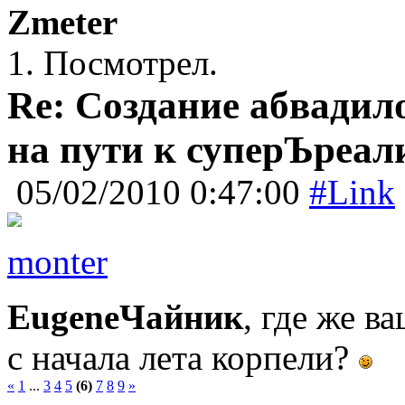
Zmeter
1. Посмотрел.
Re: Создание абвадил
на пути к суперЪреал
05/02/2010 0:47:00
#Link
monter
EugeneЧайник
, где же в
с начала лета корпели?
«
1
...
3
4
5
(6)
7
8
9
»