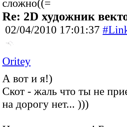
сложно((=
Re: 2D художник вект
02/04/2010 17:01:37
#Lin
Oritey
А вот и я!)
Скот - жаль что ты не пр
на дорогу нет... )))