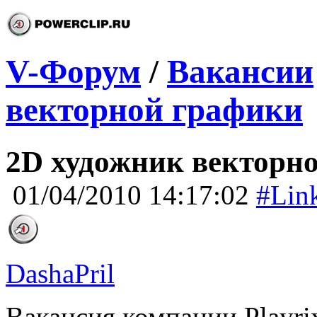
V-Форум
/
Вакансии
векторной графики
2D художник векторн
01/04/2010 14:17:02
#Lin
DashaPril
Вакансия компании Playri