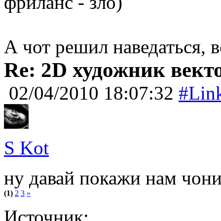
фриланс - зло)
А чот решил наведаться, 
Re: 2D художник вект
02/04/2010 18:07:32
#Lin
S Kot
ну давай покажи нам чони
(1)
2
3
»
Источник: