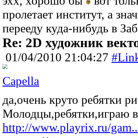
эхх, хорошо бы
вот толь
пролетает институт, а зна
перееду куда-нибудь в За
Re: 2D художник вект
01/04/2010 21:04:27
#Lin
Capella
да,очень круто ребятки р
Молодцы,ребятки,играю в
http://www.playrix.ru/gam..