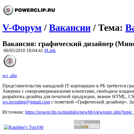
V-Форум
/
Вакансии
/ Тема:
В
Вакансия: графический дизайнер (Мин
06/05/2010 18:04:41
#Link
ws_alla
Представительству канадской IT корпорации в РБ требуется гр
Америке с североамериканскими клиентами, свободное владение
разработка дизайна для печатной продукции, знание HTML, CSS, 
ws.recruting@gmail.com
с пометкой «Графический дизайнер». З
Источник:
https://powerclip.ru/modules/newbb/viewtopic.php?topi