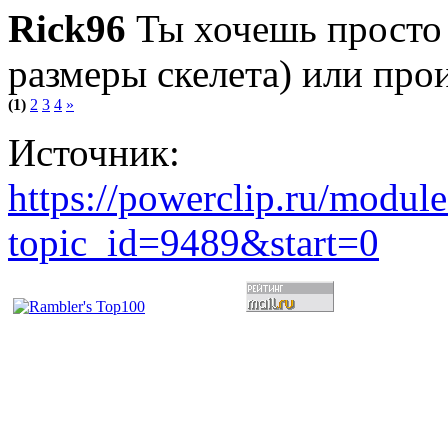
Rick96
Ты хочешь просто
размеры скелета) или про
(1)
2
3
4
»
Источник:
https://powerclip.ru/modul
topic_id=9489&start=0