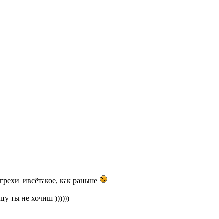
грехи_ивсётакое, как раньше
у ты не хочиш ))))))