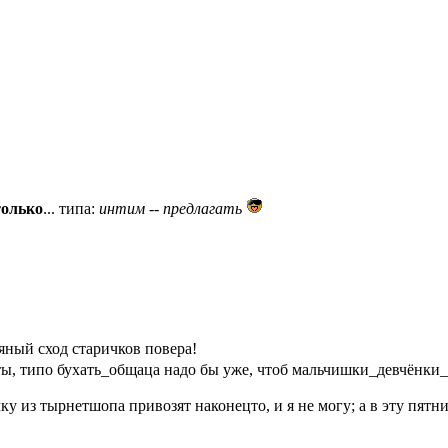
только
... типа:
интим -- предлагать
яный сход старичков повера!
ы, типо бухать_общаца надо бы уже, чтоб мальчишки_девчёнки_
у из тырнетшопа привозят наконецто, и я не могу; а в эту пятниц