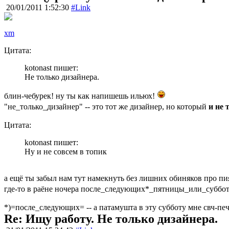
20/01/2011 1:52:30
#Link
xm
Цитата:
kotonast пишет:
Не только дизайнера.
блин-чебурек! ну ты как напишешь ильюх!
"не_только_дизайнер" -- это тот же дизайнер, но который
и не 
Цитата:
kotonast пишет:
Ну и не совсем в топик
а ещё ты забыл нам тут намекнуть без лишних обиняков про пи
где-то в раёне ночера после_следующих*_пятницы_или_суббот
*)=после_следующих= -- а патамушта в эту субботу мне свч-печк
Re: Ищу работу. Не только дизайнера.