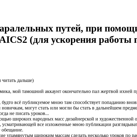
паралельных путей, при помощ
 AICS2 (для ускорения работы 
 читать дальше)
мика, мой тамошний аккаунт окончательно пал жертвой ихней п
 будто всё публикуемое мною там способствует попаданию внов
сы новичкам, могут стать или могли бы стать в дальнейшем предме
гда не писать уроков...
мощью широких народных масс дизайнерской и художественной об
усматривающей все изложенные мною публикации разглядывать к
е обещание.
ние упамянутым широким массам сделать несколько уроков по ра