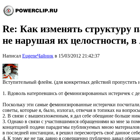
Re: Как изменять структуру 
не нарушая их целостности, в
Написал
EugeneЧайник
в 15/03/2012 21:42:37
Вступительный флейм. (для конкретных действий пропустить и
1. Вдоволь натерпевшись от феминизированных истеричек с де
Поскольку эти самые феминизированные истерички посчитали,
советы, которые я, было, излогал, отвечая в топиках на вопро
2. В связи с вышеизложенным, я дал себе обещание больше нико
3. Однако в связи с участившимися обращениями ко мне за по
концепцией подачи парадигмы публикуемых мною материалов, 
в последней инстанции, я решил пересмотреть своё данное себ
4. К тому же не так давно я совершенно публично давал обеща