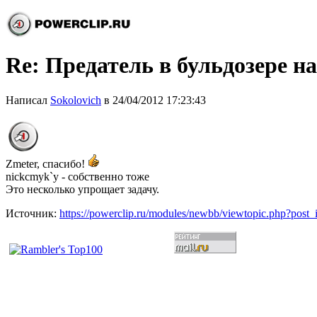
Re: Предатель в бульдозере н
Написал
Sokolovich
в 24/04/2012 17:23:43
Zmeter, спасибо!
nickcmyk`у - собственно тоже
Это несколько упрощает задачу.
Источник:
https://powerclip.ru/modules/newbb/viewtopic.php?post