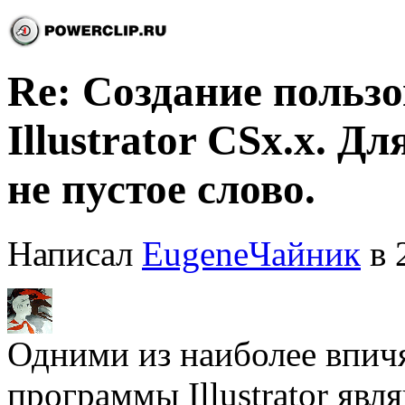
Re: Создание польз
Illustrator CSx.x. Д
не пустое слово.
Написал
EugeneЧайник
в 
Одними из наиболее впи
программы Illustrator явл