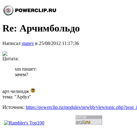
Re: Арчимбольдо
Написал
stanev
в 25/08/2012 11:17:36
Цитата:
xm пишет:
зачем?
арт-челиндж
тема: "Арбуз"
Источник:
https://powerclip.ru/modules/newbb/viewtopic.php?post