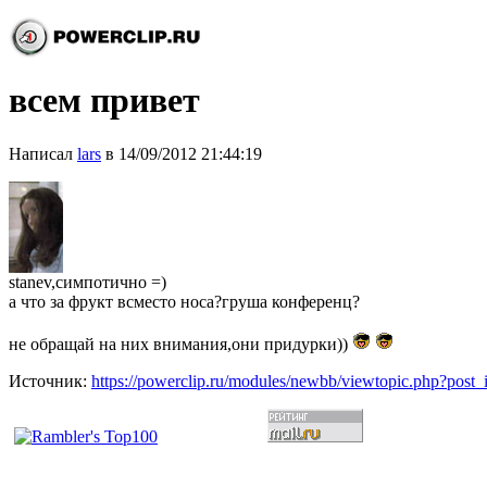
всем привет
Написал
lars
в 14/09/2012 21:44:19
stanev,симпотично =)
а что за фрукт всместо носа?груша конференц?
не обращай на них внимания,они придурки))
Источник:
https://powerclip.ru/modules/newbb/viewtopic.php?post