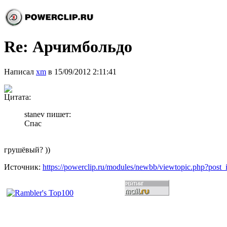
Re: Арчимбольдо
Написал
xm
в 15/09/2012 2:11:41
Цитата:
stanev пишет:
Спас
грушёвый? ))
Источник:
https://powerclip.ru/modules/newbb/viewtopic.php?post