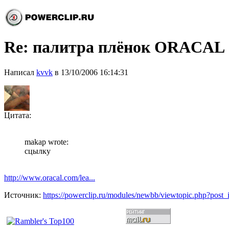
Re: палитра плёнок ORACAL
Написал
kvvk
в 13/10/2006 16:14:31
Цитата:
makap wrote:
сцылку
http://www.oracal.com/lea...
Источник:
https://powerclip.ru/modules/newbb/viewtopic.php?post