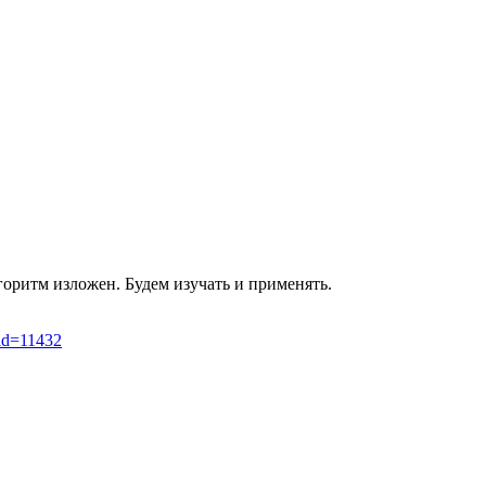
горитм изложен. Будем изучать и применять.
_id=11432