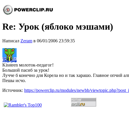
Re: Урок (яблоко мэшами)
Написал
Zeram
в 06/01/2006 23:59:35
Kissteen молоток-педагог!
Большой пасиб за урок!
Лучче б конечно для Корела но и так харашо. Главное опчий ал
Пешы исчо.
Источник:
https://powerclip.ru/modules/newbb/viewtopic.php?post