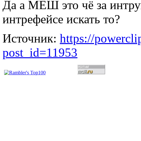
Да а МЕШ это чё за интрум
интрефейсе искать то?
Источник:
https://powercl
post_id=11953