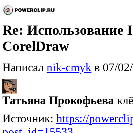
Re: Использование In
CorelDraw
Написал
nik-cmyk
в 07/02
Татьяна Прокофьева
клё
Источник:
https://powercl
post_id=15533