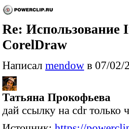
Re: Использование In
CorelDraw
Написал
mendow
в 07/02/
Татьяна Прокофьева
дай ссылку на cdr только 
Источник:
https://powercl