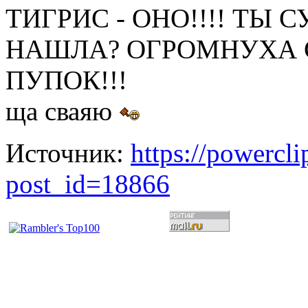
ТИГРИС - ОНО!!!! ТЫ С
НАШЛА? ОГРОМНУХА С
ПУПОК!!!
ща сваяю
Источник:
https://powercl
post_id=18866