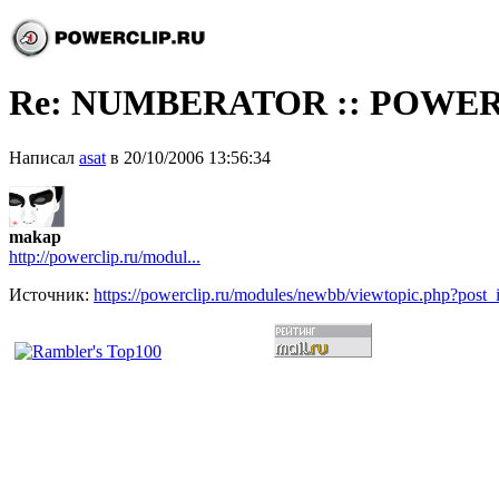
Re: NUMBERATOR :: POWER
Написал
asat
в 20/10/2006 13:56:34
makap
http://powerclip.ru/modul...
Источник:
https://powerclip.ru/modules/newbb/viewtopic.php?post